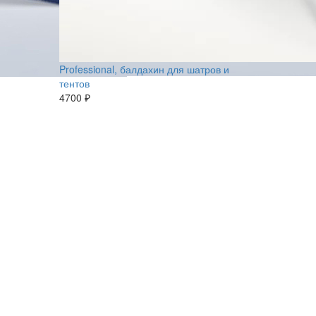
Professional, балдахин для шатров и
тентов
4700 ₽