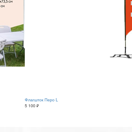
Флагшток Перо L
5 100 ₽