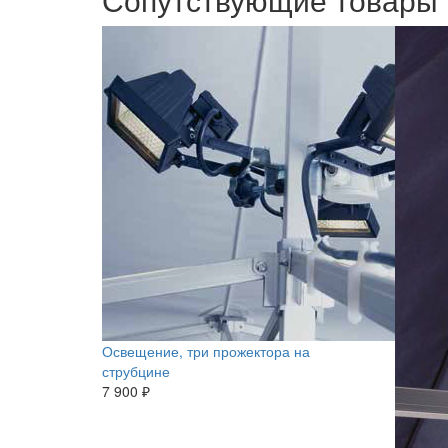
Освещение, три прожектора на
струбцине
7 900 ₽