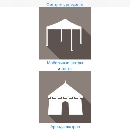
Смотреть документ
Мобильные шатры
и
тенты
Аренда шатров