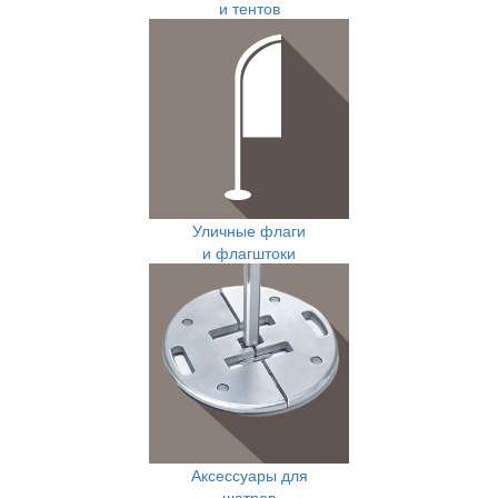
и тентов
Уличные флаги
и флагштоки
Аксессуары для
шатров