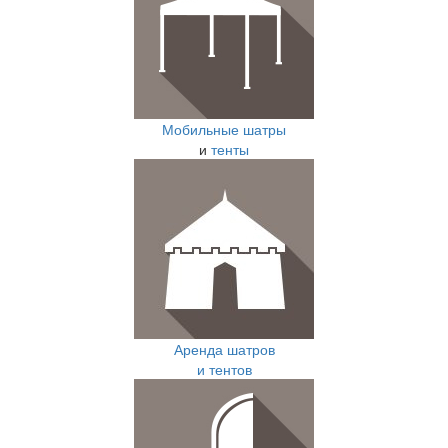
Мобильные шатры
и
тенты
Аренда шатров
и тентов