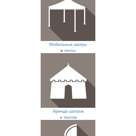
Мобильные шатры
и
тенты
Аренда шатров
и тентов