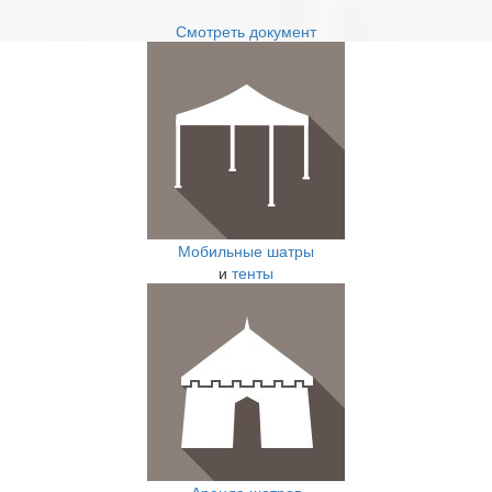
Смотреть документ
Мобильные шатры
и
тенты