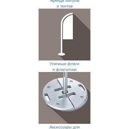
Аренда шатров
и тентов
Уличные флаги
и флагштоки
Аксессуары для