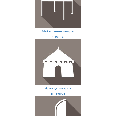
Мобильные шатры
и
тенты
Аренда шатров
и тентов