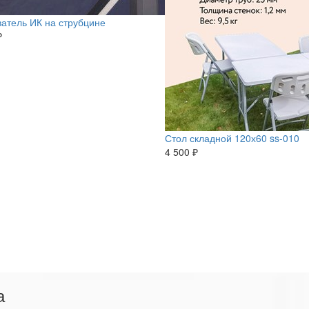
атель ИК на струбцине
₽
Стол складной 120х60 ss-010
4 500 ₽
а