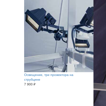
Освещение, три прожектора на
струбцине
7 900 ₽