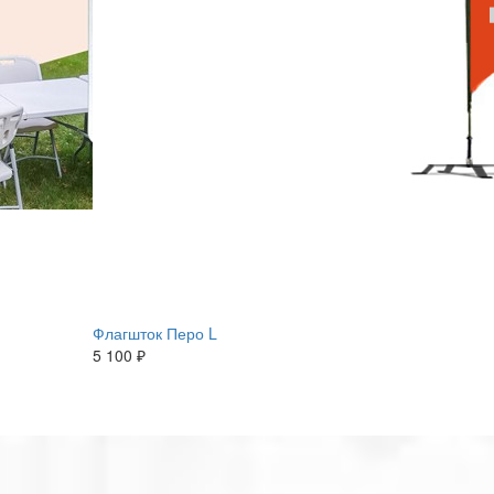
Флагшток Перо L
5 100 ₽