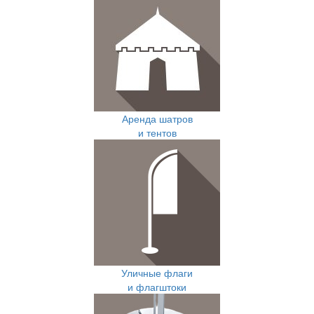
Аренда шатров
и тентов
Уличные флаги
и флагштоки