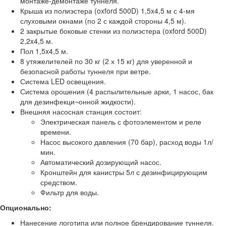
монтаже-демонтаже туннеля.
Крыша из полиэстера (oxford 500D) 1,5x4,5 м с 4-мя
слуховыми окнами (по 2 с каждой стороны 4,5 м).
2 закрытые боковые стенки из полиэстера (oxford 500D)
2,2x4,5 м.
Пол 1,5x4,5 м.
8 утяжелителей по 30 кг (2 х 15 кг) для уверенной и
безопасной работы туннеля при ветре.
Система LED освещения.
Система орошения (4 распылительные арки, 1 насос, бак
для дезинфекци¬онной жидкости).
Внешняя насосная станция состоит:
Электрическая панель с фотоэлементом и реле
времени.
Насос высокого давления (70 бар), расход воды 1л/
мин.
Автоматический дозирующий насос.
Кронштейн для канистры 5л с дезинфицирующим
средством.
Фильтр для воды.
Опционально:
Нанесение логотипа или полное брендирование туннеля.