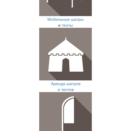
Мобильные шатры
и
тенты
Аренда шатров
и тентов